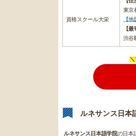
【住
東京
資格スクール大栄
【地
【最
渋谷
＼
ルネサンス日本
ルネサンス日本語学院
の日本