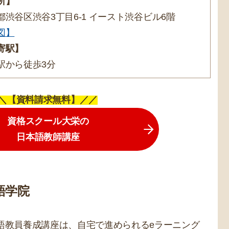
所】
都渋谷区渋谷3丁目6-1 イースト渋谷ビル6階
図】
寄駅】
駅から徒歩3分
＼【資料請求無料】／／
資格スクール大栄の
日本語教師講座
語学院
語教員養成講座は、自宅で進められるeラーニング