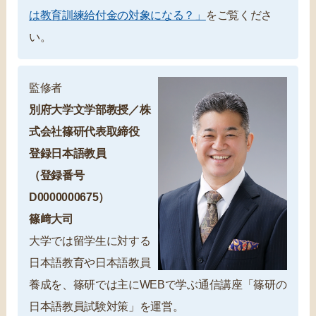
は教育訓練給付金の対象になる？」
をご覧くださ
い。
監修者
別府大学文学部教授／株
式会社篠研代表取締役
登録日本語教員
（登録番号
D0000000675）
篠﨑大司
大学では留学生に対する
日本語教育や日本語教員
養成を、篠研では主にWEBで学ぶ通信講座「篠研の
日本語教員試験対策」を運営。