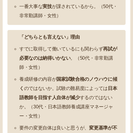
一番大事な
実技
が課されているから。（50代・
非常勤講師・女性）
「どちらとも言えない」理由
すでに取得して働いているにも関わらず
再試が
必要なのは納得いかない
。（50代・非常勤講
師・女性）
養成研修の内容が
国家試験合格のノウハウに傾
く
のではないか。試験の難易度によっては
日本
語教師を目指す人自体が減少
するのではない
か。（30代・日本語教師養成講座マネージャ
ー・女性）
要件の変更自体は良いと思うが、
変更基準が不