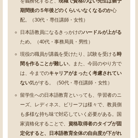
を義務化すると、
現職で資格のない先生は猶予
期間後の５年後どのくらいいなくなるのか
心
配。（30代・専任講師・女性）
日本語教員になるきっかけの
ハードルが上がる
ため。（40代・事務局員・男性）
現役の職員が講義を受けたり、試験を受ける
時
間を作ることが難しい
。また、今回のやり方で
は、今までの
キャリアがまったく考慮されてい
ない
気がする。（50代・専任講師・女性）
留学生への日本語教育といっても、学習者のニ
ーズ、レディネス、ビリーフは様々で、教員側
も多様な持ち味で対応していく必要がある。国
家資格化することで、
資格取得者のタイプが固
定化すると、日本語教育全体の自由度が下がれ