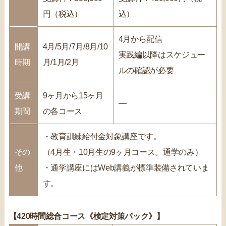
円（税込）
込）
4月から配信
開講
4月/5月/7月/8月/10
実践編以降はスケジュー
時期
月/1月/2月
ルの確認が必要
受講
9ヶ月から15ヶ月
―
期間
の各コース
・教育訓練給付金対象講座です。
その
（4月生・10月生の9ヶ月コース。通学のみ）
他
・通学講座にはWeb講義が標準装備されていま
す。
【420時間総合コース《検定対策パック》】