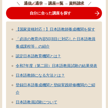
＼
通信／通学
→
講座一覧
→
資料請求
／
自分に合った講座を探す
【国家資格対応！】日本語教師養成機関を探す
「必須の教育内容50項目に対応した日本語教員
養成課程等」の紹介
認定日本語教育機関とは？
令和7年度（第二回）日本語教員試験の結果発表
日本語教師になる方法とは？
登録日本語養成機関と登録実践研修機関のご紹
介
日本語教員試験について