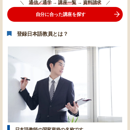
＼
通信／通学
→
講座一覧
→
資料請求
／
自分に合った講座を探す
登録日本語教員とは？
日本語教師の国家資格の名称です