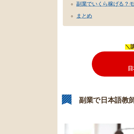
副業でいくら稼げる？
まとめ
＼
日
副業で日本語教